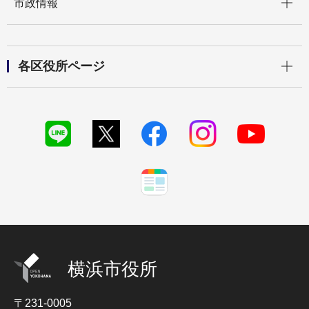
市政情報
開く
各区役所ページ
横浜市役所
〒231-0005