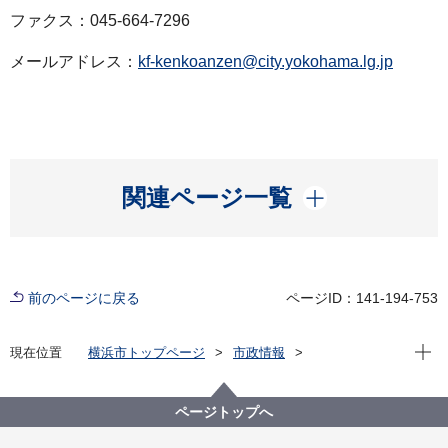
ファクス：045-664-7296
メールアドレス：
kf-kenkoanzen@city.yokohama.lg.jp
開く
関連ページ一覧
前のページに戻る
ページID：141-194-753
現在位
現在位置
横浜市トップページ
市政情報
広報・広聴・報道
記者発表
健康福祉局
記者発表 2022年度
新型コロナウイルス感染症による新たな市内の患者確
ページトップへ
認について