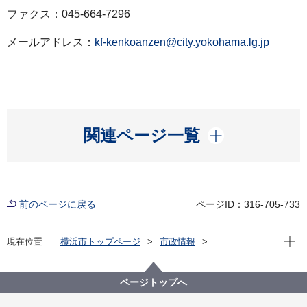
ファクス：045-664-7296
メールアドレス：
kf-kenkoanzen@city.yokohama.lg.jp
開く
関連ページ一覧
前のページに戻る
ページID：316-705-733
現在位
現在位置
横浜市トップページ
市政情報
広報・広聴・報道
記者発表
健康福祉局
記者発表 2022年度
新型コロナウイルス感染症による新たな市内の患者確
ページトップへ
認について