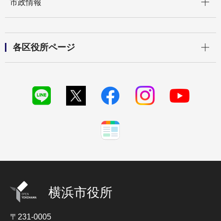
市政情報
開く
各区役所ページ
横浜市役所
〒231-0005