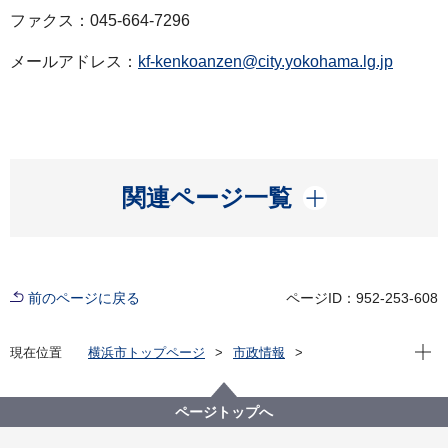
ファクス：045-664-7296
メールアドレス：
kf-kenkoanzen@city.yokohama.lg.jp
開く
関連ページ一覧
前のページに戻る
ページID：952-253-608
現在位
現在位置
横浜市トップページ
市政情報
広報・広聴・報道
記者発表
健康福祉局
記者発表 2022年度
新型コロナウイルス感染症による新たな市内の患者確
ページトップへ
認について