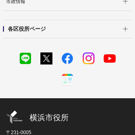
市政情報
開く
各区役所ページ
横浜市役所
〒231-0005