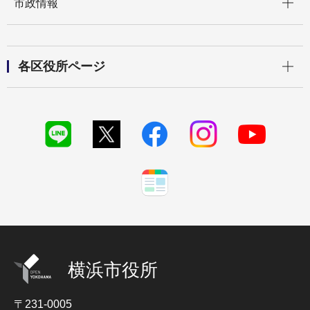
市政情報
開く
各区役所ページ
横浜市役所
〒231-0005