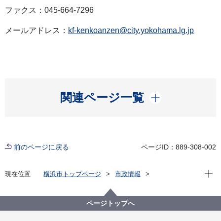
ファクス：045-664-7296
メールアドレス：
kf-kenkoanzen@city.yokohama.lg.jp
開く
関連ページ一覧
前のページに戻る
ページID：889-308-002
現在位
現在位置
横浜市トップページ
市政情報
広報・広聴・報道
記者発表
健康福祉局
記者発表 2022年度
新型コロナウイルス感染症による新たな市内の患者確
ページトップへ
認について