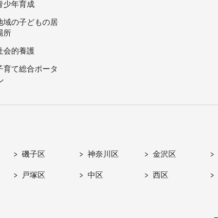
青少年育成
地域の子どもの居
場所
社会的養護
子育て総合ポータ
ル
磯子区
神奈川区
金沢区
戸塚区
中区
西区