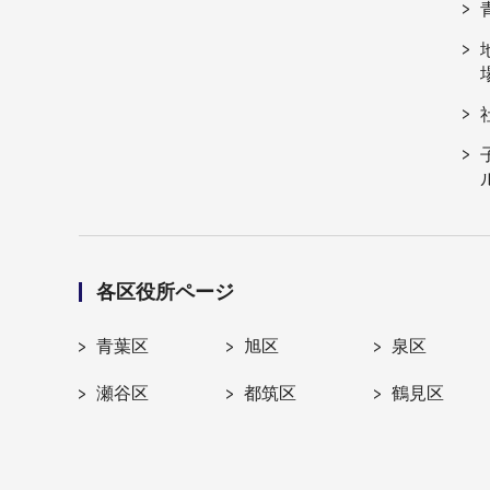
各区役所ページ
青葉区
旭区
泉区
瀬谷区
都筑区
鶴見区