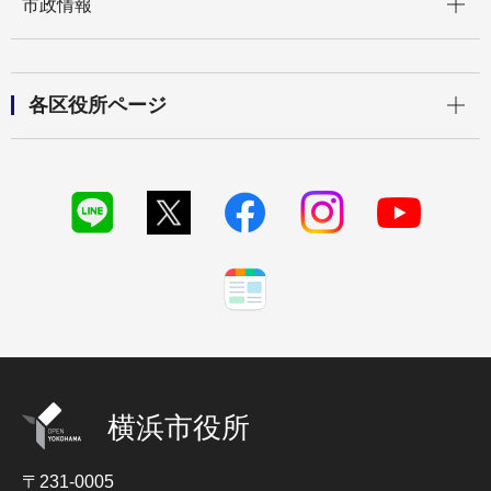
市政情報
開く
各区役所ページ
横浜市役所
〒231-0005