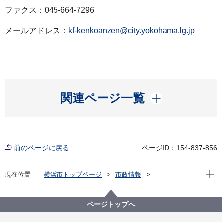
ファクス：045-664-7296
メールアドレス：
kf-kenkoanzen@city.yokohama.lg.jp
開く
関連ページ一覧
前のページに戻る
ページID：154-837-856
現在位
現在位置
横浜市トップページ
市政情報
広報・広聴・報道
記者発表
健康福祉局
記者発表 2022年度
新型コロナウイルス感染症による新たな市内の患者確
ページトップへ
認について