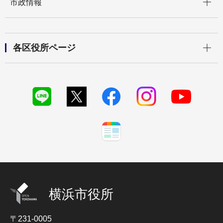
市政情報
開く
各区役所ページ
横浜市役所
〒231-0005