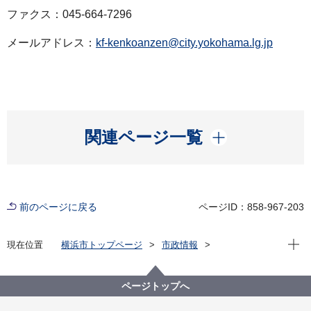
ファクス：045-664-7296
メールアドレス：
kf-kenkoanzen@city.yokohama.lg.jp
開く
関連ページ一覧
前のページに戻る
ページID：858-967-203
現在位
現在位置
横浜市トップページ
市政情報
広報・広聴・報道
記者発表
健康福祉局
記者発表 2022年度
新型コロナウイルス感染症による新たな市内の患者確
ページトップへ
認について