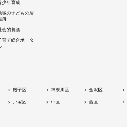
青少年育成
地域の子どもの居
場所
社会的養護
子育て総合ポータ
ル
磯子区
神奈川区
金沢区
戸塚区
中区
西区