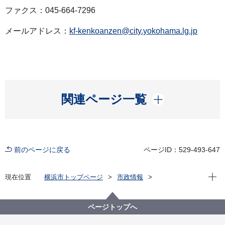
ファクス：045-664-7296
メールアドレス：
kf-kenkoanzen@city.yokohama.lg.jp
開く
関連ページ一覧
前のページに戻る
ページID：529-493-647
現在位
現在位置
横浜市トップページ
市政情報
広報・広聴・報道
記者発表
健康福祉局
記者発表 2022年度
新型コロナウイルス感染症による新たな市内の患者確
ページトップへ
認について