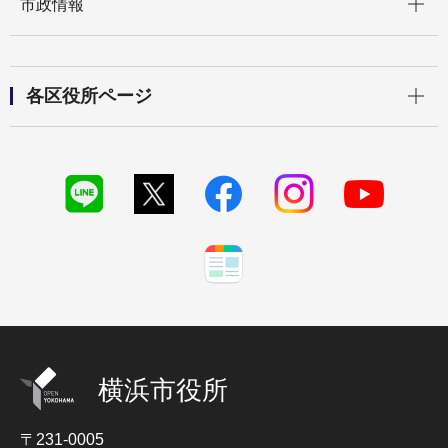
市政情報
開く
各区役所ページ
横浜市役所
〒231-0005