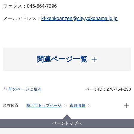
ファクス：045-664-7296
メールアドレス：
kf-kenkoanzen@city.yokohama.lg.jp
開く
関連ページ一覧
前のページに戻る
ページID：270-754-298
現在位
現在位置
横浜市トップページ
市政情報
広報・広聴・報道
記者発表
健康福祉局
記者発表 2022年度
新型コロナウイルス感染症による新たな市内の患者確
ページトップへ
認について