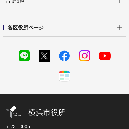
市政情報
開く
各区役所ページ
横浜市役所
〒231-0005