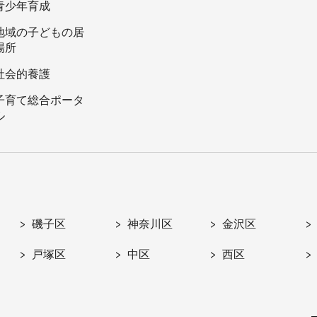
青少年育成
地域の子どもの居
場所
社会的養護
子育て総合ポータ
ル
磯子区
神奈川区
金沢区
戸塚区
中区
西区