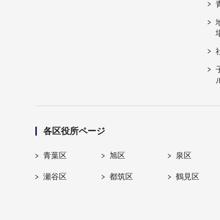
各区役所ページ
青葉区
旭区
泉区
瀬谷区
都筑区
鶴見区