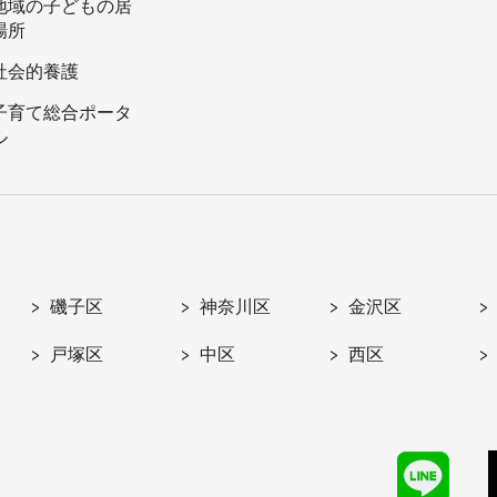
地域の子どもの居
場所
社会的養護
子育て総合ポータ
ル
磯子区
神奈川区
金沢区
戸塚区
中区
西区