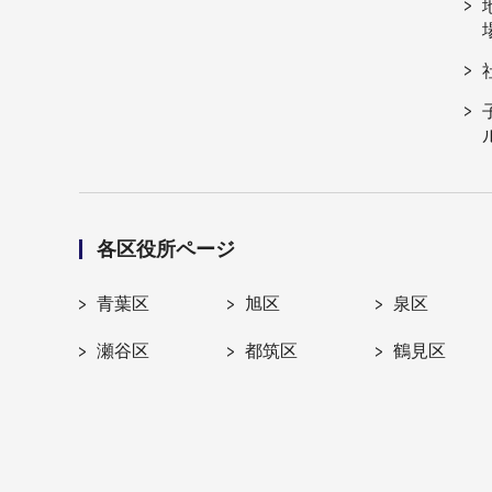
各区役所ページ
青葉区
旭区
泉区
瀬谷区
都筑区
鶴見区