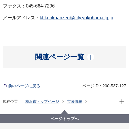
ファクス：045-664-7296
メールアドレス：
kf-kenkoanzen@city.yokohama.lg.jp
開く
関連ページ一覧
前のページに戻る
ページID：200-537-127
現在位
現在位置
横浜市トップページ
市政情報
広報・広聴・報道
記者発表
健康福祉局
記者発表 2022年度
新型コロナウイルス感染症による新たな市内の患者確
ページトップへ
認について