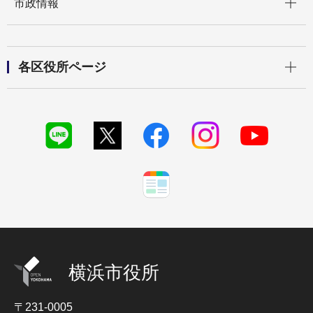
市政情報
開く
各区役所ページ
横浜市役所
〒231-0005