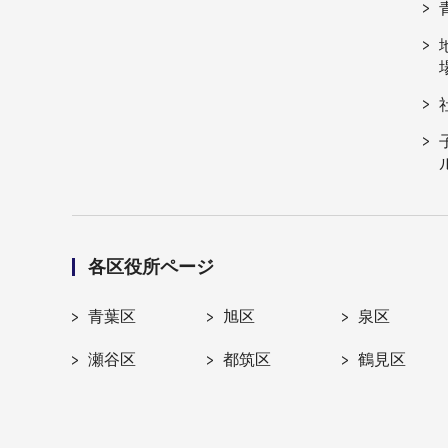
各区役所ページ
青葉区
旭区
泉区
瀬谷区
都筑区
鶴見区