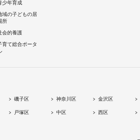
青少年育成
地域の子どもの居
場所
社会的養護
子育て総合ポータ
ル
磯子区
神奈川区
金沢区
戸塚区
中区
西区