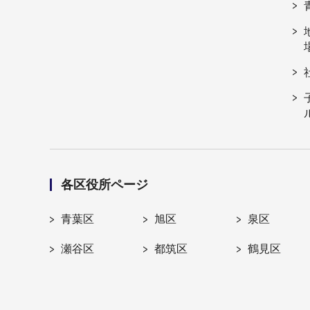
各区役所ページ
青葉区
旭区
泉区
瀬谷区
都筑区
鶴見区