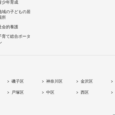
青少年育成
地域の子どもの居
場所
社会的養護
子育て総合ポータ
ル
磯子区
神奈川区
金沢区
戸塚区
中区
西区