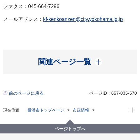
ファクス：045-664-7296
メールアドレス：
kf-kenkoanzen@city.yokohama.lg.jp
開く
関連ページ一覧
前のページに戻る
ページID：657-035-570
現在位
現在位置
横浜市トップページ
市政情報
広報・広聴・報道
記者発表
健康福祉局
記者発表 2022年度
新型コロナウイルス感染症による新たな市内の患者確
ページトップへ
認について