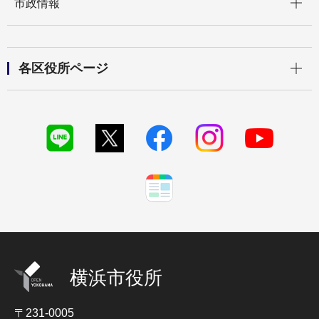
市政情報
開く
各区役所ページ
横浜市役所
〒231-0005