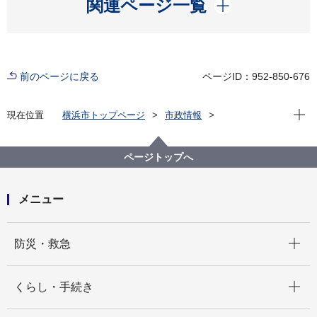
開く
関連ページ一覧
前のページに戻る
ページID：952-850-676
現在位
現在位置
横浜市トップページ
市政情報
広報・広聴・報道
記者発表
健康福祉局
記者発表 2022年度
【記者発表】横浜発！「みんなにやさしい介護のプロ
ページトップへ
を目指す」プロジェクト！～令和４年度 認証事業所
及び表彰事業所発表～
メニュー
開く
防災・救急
開く
くらし・手続き