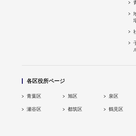
各区役所ページ
青葉区
旭区
泉区
瀬谷区
都筑区
鶴見区