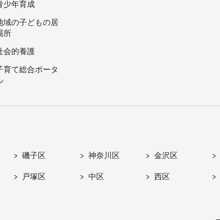
青少年育成
地域の子どもの居
場所
社会的養護
子育て総合ポータ
ル
磯子区
神奈川区
金沢区
戸塚区
中区
西区