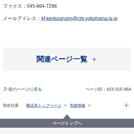
ファクス：045-664-7296
メールアドレス：
kf-kenkoanzen@city.yokohama.lg.jp
開く
関連ページ一覧
前のページに戻る
ページID：423-315-964
現在位
現在位置
横浜市トップページ
市政情報
広報・広聴・報道
記者発表
健康福祉局
記者発表 2022年度
新型コロナウイルス感染症による新たな市内の患者確
ページトップへ
認について