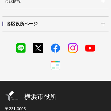
市政情報
開く
各区役所ページ
横浜市役所
〒231-0005