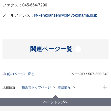
ファクス：045-664-7296
メールアドレス：
kf-kenkoanzen@city.yokohama.lg.jp
開く
関連ページ一覧
前のページに戻る
ページID：507-596-549
現在位
現在位置
横浜市トップページ
市政情報
広報・広聴・報道
記者発表
健康福祉局
記者発表 2022年度
新型コロナウイルス感染症による新たな市内の患者確
ページトップへ
認について