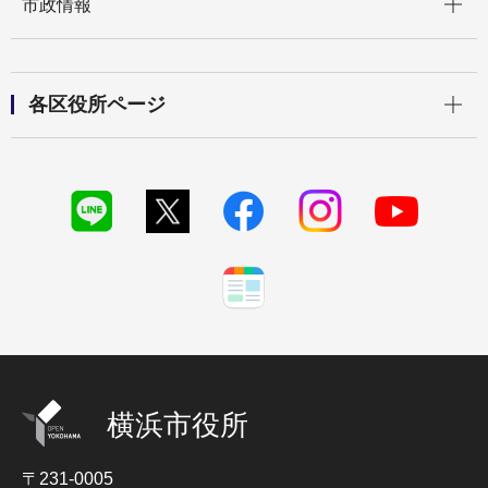
市政情報
開く
各区役所ページ
横浜市役所
〒231-0005