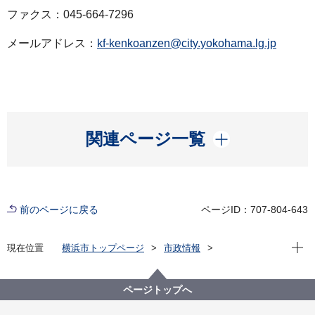
ファクス：045-664-7296
メールアドレス：
kf-kenkoanzen@city.yokohama.lg.jp
開く
関連ページ一覧
前のページに戻る
ページID：707-804-643
現在位
現在位置
横浜市トップページ
市政情報
広報・広聴・報道
記者発表
健康福祉局
記者発表 2022年度
新型コロナウイルス感染症による新たな市内の患者確
ページトップへ
認について