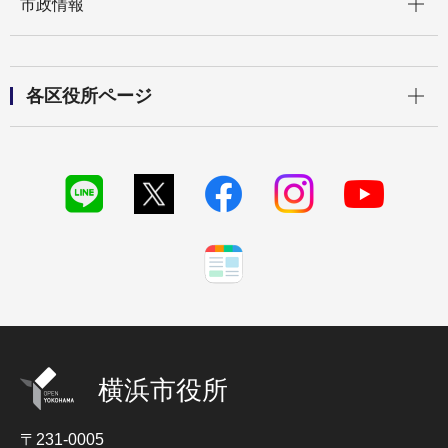
市政情報
開く
各区役所ページ
横浜市役所
〒231-0005