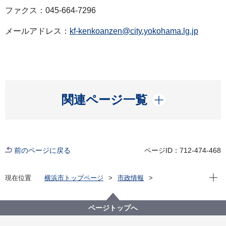
ファクス：045-664-7296
メールアドレス：
kf-kenkoanzen@city.yokohama.lg.jp
開く
関連ページ一覧
前のページに戻る
ページID：712-474-468
現在位
現在位置
横浜市トップページ
市政情報
広報・広聴・報道
記者発表
健康福祉局
記者発表 2022年度
新型コロナウイルス感染症による新たな市内の患者確
ページトップへ
認について