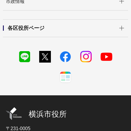
市政情報
開く
各区役所ページ
横浜市役所
〒231-0005