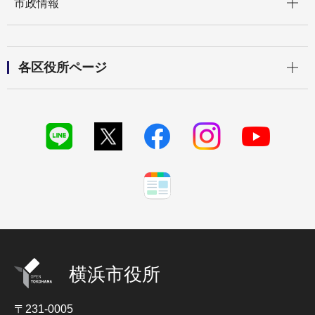
市政情報
開く
各区役所ページ
横浜市役所
〒231-0005