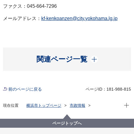
ファクス：045-664-7296
メールアドレス：
kf-kenkoanzen@city.yokohama.lg.jp
開く
関連ページ一覧
前のページに戻る
ページID：181-988-815
現在位
現在位置
横浜市トップページ
市政情報
広報・広聴・報道
記者発表
健康福祉局
記者発表 2022年度
新型コロナウイルス感染症による新たな市内の患者確
ページトップへ
認について