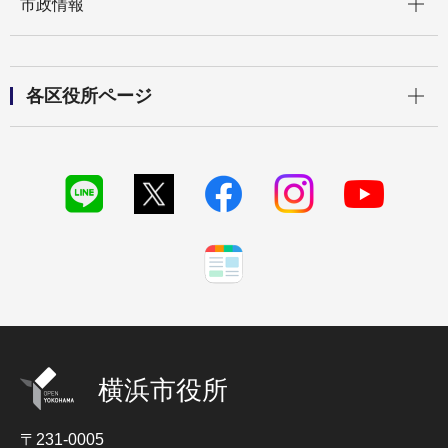
市政情報
開く
各区役所ページ
横浜市役所
〒231-0005