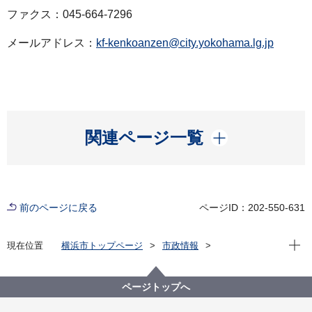
ファクス：045-664-7296
メールアドレス：
kf-kenkoanzen@city.yokohama.lg.jp
開く
関連ページ一覧
前のページに戻る
ページID：202-550-631
現在位
現在位置
横浜市トップページ
市政情報
広報・広聴・報道
記者発表
健康福祉局
記者発表 2022年度
新型コロナウイルス感染症による新たな市内の患者確
ページトップへ
認について