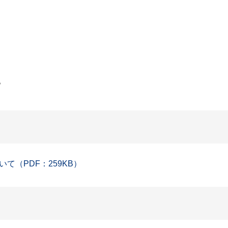
。
（PDF：259KB）