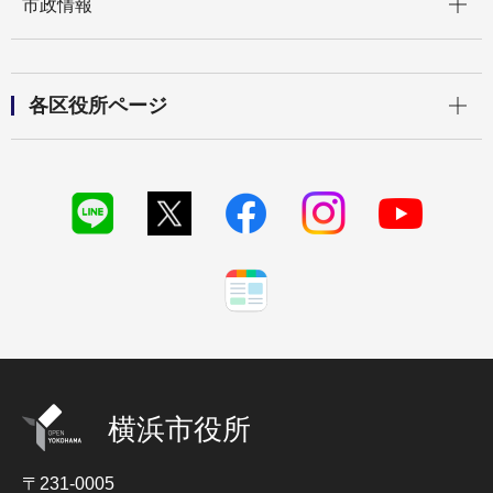
市政情報
開く
各区役所ページ
横浜市役所
〒231-0005