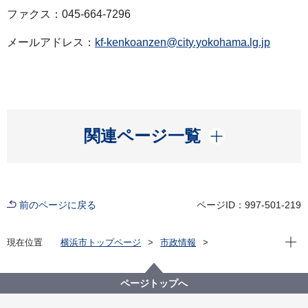
ファクス：045-664-7296
メールアドレス：
kf-kenkoanzen@city.yokohama.lg.jp
開く
関連ページ一覧
前のページに戻る
ページID：997-501-219
現在位
現在位置
横浜市トップページ
市政情報
広報・広聴・報道
記者発表
健康福祉局
記者発表 2022年度
新型コロナウイルス感染症による新たな市内の患者確
ページトップへ
認について