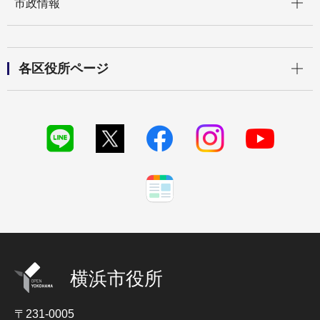
市政情報
開く
各区役所ページ
横浜市役所
〒231-0005