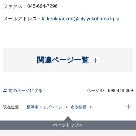
ファクス：045-664-7296
メールアドレス：
kf-kenkoanzen@city.yokohama.lg.jp
開く
関連ページ一覧
前のページに戻る
ページID：598-448-059
現在位
現在位置
横浜市トップページ
市政情報
広報・広聴・報道
記者発表
健康福祉局
記者発表 2022年度
新型コロナウイルス感染症による新たな市内の患者確
ページトップへ
認について