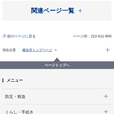
開く
関連ページ一覧
前のページに戻る
ページID：222-611-809
現在位
現在位置
横浜市トップページ
横浜市 Q＆Aよくある質問集
所管区局から探す
市民局
窓口サービス課
電子証明書の更新期限経過後も更新の手続きはできま
ページトップへ
すか
メニュー
開く
防災・救急
開く
くらし・手続き