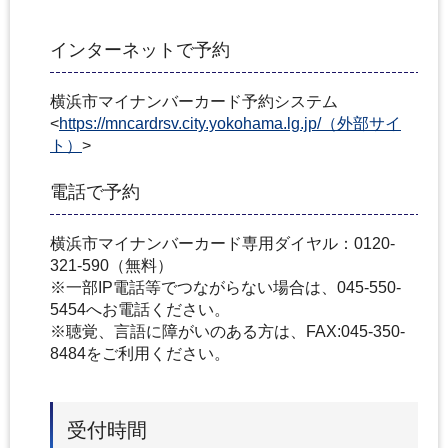
インターネットで予約
横浜市マイナンバーカード予約システム
<
https://mncardrsv.city.yokohama.lg.jp/（外部サイ
ト）
>
電話で予約
横浜市マイナンバーカード専用ダイヤル：0120-
321-590（無料）
※一部IP電話等でつながらない場合は、045-550-
5454へお電話ください。
※聴覚、言語に障がいのある方は、FAX:045‐350‐
8484をご利用ください。
受付時間