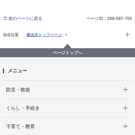
前のページに戻る
ページID：298-587-759
現在位
現在位置
横浜市トップページ
横浜市 Q＆Aよくある質問集
所管区局から探す
市民局
窓口サービス課
本人または家族が住民票の写しを請求する方法を教え
ページトップへ
てください。
メニュー
開く
防災・救急
開く
くらし・手続き
開く
子育て・教育