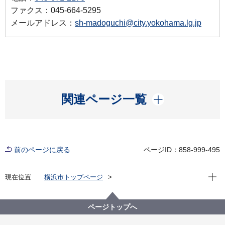
ファクス：045-664-5295
メールアドレス：
sh-madoguchi@city.yokohama.lg.jp
開く
関連ページ一覧
前のページに戻る
ページID：858-999-495
現在位
現在位置
横浜市トップページ
横浜市 Q＆Aよくある質問集
所管区局から探す
市民局
窓口サービス課
氏を変更（改姓）したいのですが、変更することはで
ページトップへ
きますか。また、どのように手続きするのですか。