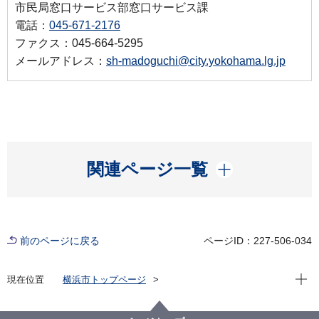
市民局窓口サービス部窓口サービス課
電話：
045-671-2176
ファクス：045-664-5295
メールアドレス：
sh-madoguchi@city.yokohama.lg.jp
開く
関連ページ一覧
前のページに戻る
ページID：227-506-034
現在位
現在位置
横浜市トップページ
横浜市 Q＆Aよくある質問集
所管区局から探す
市民局
窓口サービス課
マイナンバーカードの読み取りができない場合はどう