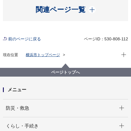
開く
関連ページ一覧
前のページに戻る
ページID：530-808-112
現在位
現在位置
横浜市トップページ
横浜市 Q＆Aよくある質問集
所管区局から探す
市民局
窓口サービス課
婚姻届について、どのように記入するのですか。
ページトップへ
メニュー
開く
防災・救急
開く
くらし・手続き