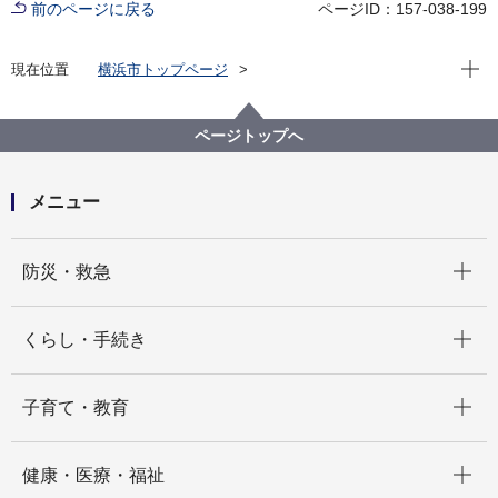
前のページに戻る
ページID：157-038-199
現在位
現在位置
横浜市トップページ
横浜市 Q＆Aよくある質問集
所管区局から探す
市民局
窓口サービス課
マイナンバー通知カード廃止後は、通知カードをマイ
ページトップへ
ナンバーの証明として使用できなくなりますか
メニュー
開く
防災・救急
開く
くらし・手続き
開く
子育て・教育
開く
健康・医療・福祉