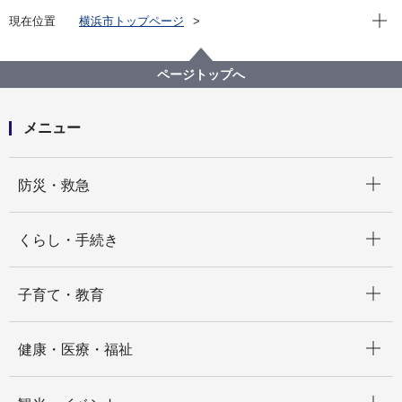
現在位
現在位置
横浜市トップページ
横浜市 Q＆Aよくある質問集
所管区局から探す
市民局
窓口サービス課
本籍を移す（変更する）ときの手続き（転籍届）はど
ページトップへ
のようにするのですか。
メニュー
開く
防災・救急
開く
くらし・手続き
開く
子育て・教育
開く
健康・医療・福祉
開く