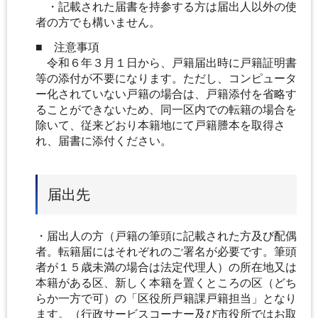
・記載された届書を持参する方は届出人以外の使
者の方でも構いません。
■ 注意事項
令和６年３月１日から、戸籍届出時に戸籍証明書
等の添付が不要になります。ただし、コンピュータ
ー化されていない戸籍の場合は、戸籍添付を省略す
ることができないため、同一区内での転籍の場合を
除いて、従来どおり本籍地にて戸籍謄本を取得さ
れ、届書に添付ください。
届出先
・届出人の方（戸籍の筆頭に記載された方及び配偶
者。転籍届にはそれぞれのご署名が必要です。筆頭
者が１５歳未満の場合は法定代理人）の所在地又は
本籍がある区、新しく本籍を置くところの区（どち
らか一方で可）の「区役所戸籍課戸籍担当」となり
ます。（行政サービスコーナー及び市役所ではお取