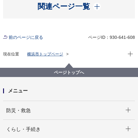
開く
関連ページ一覧
前のページに戻る
ページID：930-641-608
現在位
現在位置
横浜市トップページ
横浜市 Q＆Aよくある質問集
所管区局から探す
市民局
窓口サービス課
現在の戸籍から分かれて自己の単独の戸籍をつくるこ
ページトップへ
と（分籍届）はできますか。
メニュー
開く
防災・救急
開く
くらし・手続き