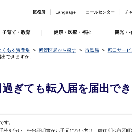
区役所
Language
コールセンター
チ
子育て・教育
健康・医療・福祉
観光・
よくある質問集
所管区局から探す
市民局
窓口サービ
届出できますか。
日過ぎても転入届を届出で
です。
手続を行い、転出証明書がお手元にない方は、前住所地市区町