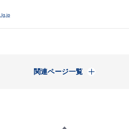
lg.jp
開く
関連ページ一覧