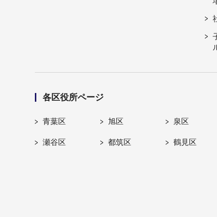
各区役所ページ
青葉区
旭区
泉区
瀬谷区
都筑区
鶴見区