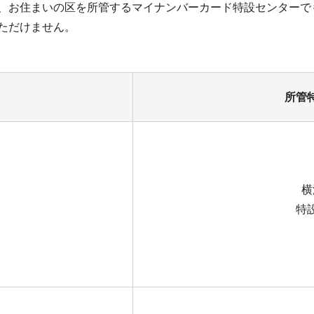
、お住まいの区を所管するマイナンバーカード特設センターで
ただけません。
所管
横
特