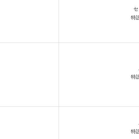
セ
特
特
特