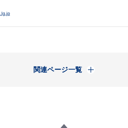
lg.jp
開く
関連ページ一覧