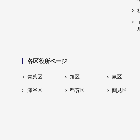
各区役所ページ
青葉区
旭区
泉区
瀬谷区
都筑区
鶴見区