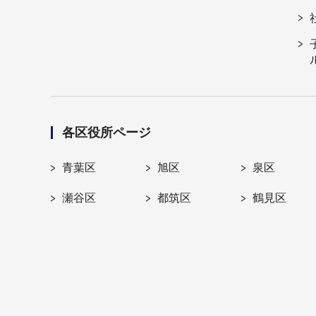
各区役所ページ
青葉区
旭区
泉区
瀬谷区
都筑区
鶴見区