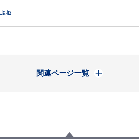
lg.jp
開く
関連ページ一覧