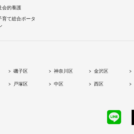
社会的養護
子育て総合ポータ
ル
磯子区
神奈川区
金沢区
戸塚区
中区
西区