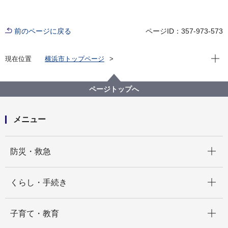
前のページに戻る
ページID：357-973-573
現在位
現在位置
横浜市トップページ
横浜市 Q＆Aよくある質問集
所管区局から探す
市民局
窓口サービス課
マイナンバーカードの申請の取消（キャンセル）はで
ページトップへ
きますか
メニュー
開く
防災・救急
開く
くらし・手続き
開く
子育て・教育