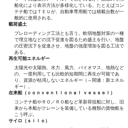
船化により表示方法が多様化している。たとえばコン
テナ船ではＴＥＵが、自動車専用船では積載台数が一
般的に使用される。
載荷盛土
プレローディング工法とも言う。軟弱地盤対策の一種
で埋立地などの沈下促進を図るため盛土を行い、地盤
の圧密沈下を促進させ、地盤の強度増加を図る工法で
ある。
再生可能エネルギー
太陽光や太陽熱、水力、風力、バイオマス、地熱など
の、一度利用しても比較的短期間に再生が可能であ
り、資源が枯渇しないエネルギー（⇔関連：新エネル
ギー）。
在来船（ｃｏｎｖｅｎｔｉｏｎａｌ ｖｅｓｓｅｌ）
コンテナ船やＲＯ／ＲＯ船など革新荷役船に対し、旧
来から本船がクレーンを装備している種類の貨物船を
こう呼ぶ。
サイロ（ｓｉｌｏ）