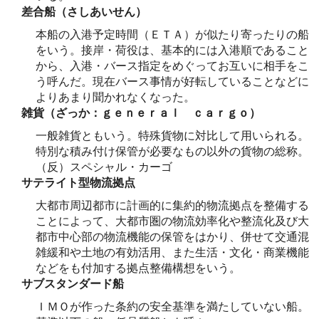
差合船（さしあいせん）
本船の入港予定時間（ＥＴＡ）が似たり寄ったりの船
をいう。接岸・荷役は、基本的には入港順であること
から、入港・バース指定をめぐってお互いに相手をこ
う呼んだ。現在バース事情が好転していることなどに
よりあまり聞かれなくなった。
雑貨（ざっか：ｇｅｎｅｒａｌ ｃａｒｇｏ）
一般雑貨ともいう。特殊貨物に対比して用いられる。
特別な積み付け保管が必要なもの以外の貨物の総称。
（反）スペシャル・カーゴ
サテライト型物流拠点
大都市周辺都市に計画的に集約的物流拠点を整備する
ことによって、大都市圏の物流効率化や整流化及び大
都市中心部の物流機能の保管をはかり、併せて交通混
雑緩和や土地の有効活用、また生活・文化・商業機能
などをも付加する拠点整備構想をいう。
サブスタンダード船
ＩＭＯが作った条約の安全基準を満たしていない船。