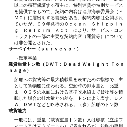
以上の積荷保証する荷主に、特別運賃や特別サービス
を提供するもので、契約の内容は連邦海事委員会（Ｆ
ＭＣ）に届出をする義務がある。契約内容は公開され
ていたが、９９年発行のＯｃｅａｎ Ｓｈｉｐｐｉｎ
ｇ Ｒｅｆｏｒｍ Ａｃｔ により、サービス・コン
トラクトの一部の主要な契約内容（運賃等）について
は非公開とされた。
サーベイヤー（ｓｕｒｖｅｙｏｒ）
→鑑定事業
載貨重量トン数（ＤＷＴ：Ｄｅａｄ Ｗｅｉｇｈｔ Ｔｏｎ
ｎａｇｅ）
船舶への貨物等の最大積載量を表すための指標で、主
として貨物船に使われる。空船時の排水量と、比重
１．０２５の水面における基準吃水線まで貨物等を積
載した場合の排水量との差を、トンにより表す。Ｄ／
Ｗ、ＤＷＴなどと略称される。（参）船舶のトン数
載貨能力
一般には、重量（載貨重量トン数）又は容積（立法フ
ィート又は立方メートル）で表されるが、船舶の専用