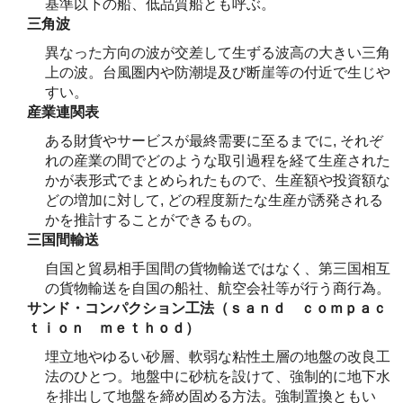
基準以下の船、低品質船とも呼ぶ。
三角波
異なった方向の波が交差して生ずる波高の大きい三角
上の波。台風圏内や防潮堤及び断崖等の付近で生じや
すい。
産業連関表
ある財貨やサービスが最終需要に至るまでに, それぞ
れの産業の間でどのような取引過程を経て生産された
かが表形式でまとめられたもので、生産額や投資額な
どの増加に対して, どの程度新たな生産が誘発される
かを推計することができるもの。
三国間輸送
自国と貿易相手国間の貨物輸送ではなく、第三国相互
の貨物輸送を自国の船社、航空会社等が行う商行為。
サンド・コンパクション工法（ｓａｎｄ ｃｏｍｐａｃ
ｔｉｏｎ ｍｅｔｈｏｄ）
埋立地やゆるい砂層、軟弱な粘性土層の地盤の改良工
法のひとつ。地盤中に砂杭を設けて、強制的に地下水
を排出して地盤を締め固める方法。強制置換ともい