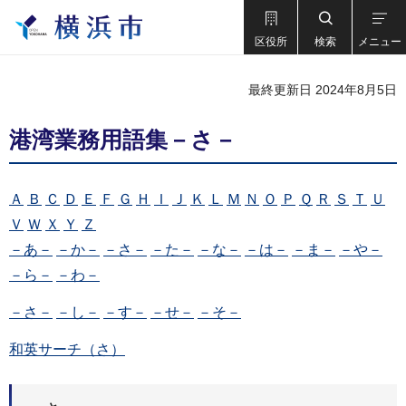
区役所
検索
メニュー
最終更新日 2024年8月5日
港湾業務用語集－さ－
Ａ
Ｂ
Ｃ
Ｄ
Ｅ
Ｆ
Ｇ
Ｈ
Ｉ
Ｊ
Ｋ
Ｌ
Ｍ
Ｎ
Ｏ
Ｐ
Ｑ
Ｒ
Ｓ
Ｔ
Ｕ
Ｖ
Ｗ
Ｘ
Ｙ
Ｚ
－あ－
－か－
－さ－
－た－
－な－
－は－
－ま－
－や－
－ら－
－わ－
－さ－
－し－
－す－
－せ－
－そ－
和英サーチ（さ）