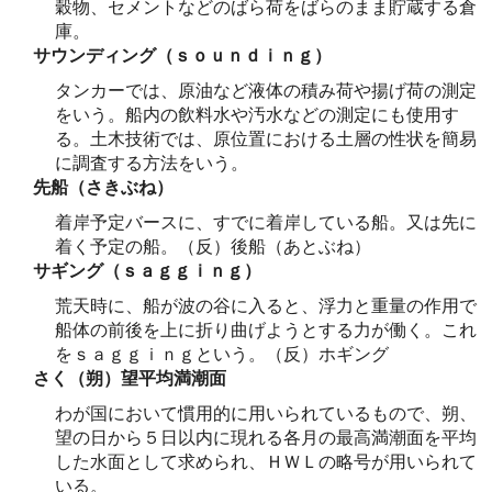
穀物、セメントなどのばら荷をばらのまま貯蔵する倉
庫。
サウンディング（ｓｏｕｎｄｉｎｇ）
タンカーでは、原油など液体の積み荷や揚げ荷の測定
をいう。船内の飲料水や汚水などの測定にも使用す
る。土木技術では、原位置における土層の性状を簡易
に調査する方法をいう。
先船（さきぶね）
着岸予定バースに、すでに着岸している船。又は先に
着く予定の船。（反）後船（あとぶね）
サギング（ｓａｇｇｉｎｇ）
荒天時に、船が波の谷に入ると、浮力と重量の作用で
船体の前後を上に折り曲げようとする力が働く。これ
をｓａｇｇｉｎｇという。（反）ホギング
さく（朔）望平均満潮面
わが国において慣用的に用いられているもので、朔、
望の日から５日以内に現れる各月の最高満潮面を平均
した水面として求められ、ＨＷＬの略号が用いられて
いる。