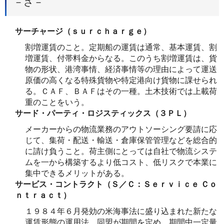
－さ－
サーチャージ（ｓｕｒｃｈａｒｇｅ）
割増運賃のこと。定期船の運賃は通常、基本運賃、割
増運賃、付帯料金からなる。このうち割増運賃は、貨
物の形状、港湾事情、経済事情等の理由によって運送
原価の高くなる特殊貨物や特定港向け貨物に課せられ
る。ＣＡＦ、ＢＡＦはその一種。土木技術では上載荷
重のことをいう。
サード・パーティ・ロジスティックス（３ＰＬ）
メーカーからの物流業務のアウトソーシング要請に応
じて、集荷・配送・輸送・倉庫保管管理などを総合的
に請け負うこと。荷主側にとっては自社で物流システ
ムを一から構築するより低コスト、低リスクで本業に
集中できるメリットがある。
サービス・コントラクト（Ｓ／Ｃ：Ｓｅｒｖｉｃｅ Ｃｏ
ｎｔｒａｃｔ）
１９８４年６月発効の米海事法に盛り込まれた新たな
運賃形態の運用法。同盟が期間を定め、期間中一定量