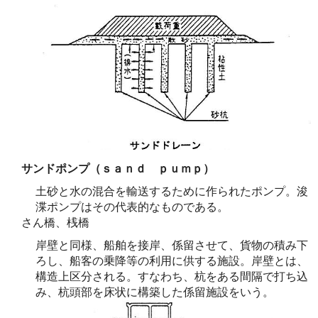
サンドポンプ（ｓａｎｄ ｐｕｍｐ）
土砂と水の混合を輸送するために作られたポンプ。浚
渫ポンプはその代表的なものである。
さん橋、桟橋
岸壁と同様、船舶を接岸、係留させて、貨物の積み下
ろし、船客の乗降等の利用に供する施設。岸壁とは、
構造上区分される。すなわち、杭をある間隔で打ち込
み、杭頭部を床状に構築した係留施設をいう。