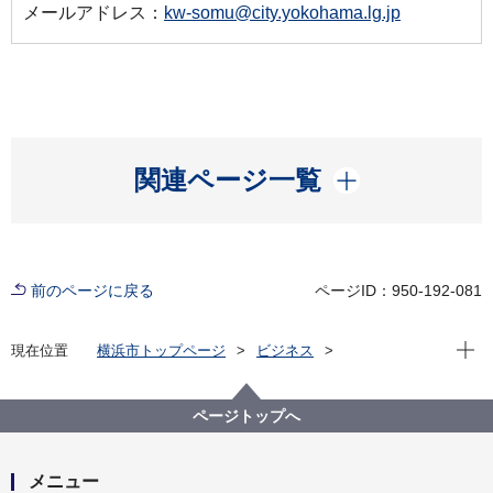
メールアドレス：
kw-somu@city.yokohama.lg.jp
開く
関連ページ一覧
前のページに戻る
ページID：950-192-081
現在位
現在位置
横浜市トップページ
ビジネス
分野別メニュー
港湾
港湾業務用語集
港湾業務用語集－さ－
ページトップへ
メニュー