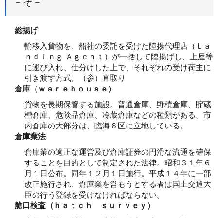
－そ－
総揚げ
輸移入貨物を、船社の委託を受けた陸揚代理店（Ｌａ
ｎｄｉｎｇ Ａｇｅｎｔ）が一括して陸揚げし、上屋等
に運び入れ、仕分けした上で、それぞれの受け荷主に
引き渡す方式。（参）直取り
倉庫（ｗａｒｅｈｏｕｓｅ）
貨物を長期保管する施設。普通倉庫、野積倉庫、貯蔵
槽倉庫、危険品倉庫、冷蔵倉庫などの種類がある。市
内倉庫の大部分は、臨海６区に立地している。
倉庫業法
倉庫業の適正な運営及び倉庫証券の円滑な流通を確保
することを目的として制定された法律。昭和３１年６
月１日公布。同年１２月１日施行。平成１４年に一部
改正施行され、倉庫業を営もうとする者は国土交通大
臣の行う登録を受けなければならない。
艙口検査（ｈａｔｃｈ ｓｕｒｖｅｙ）