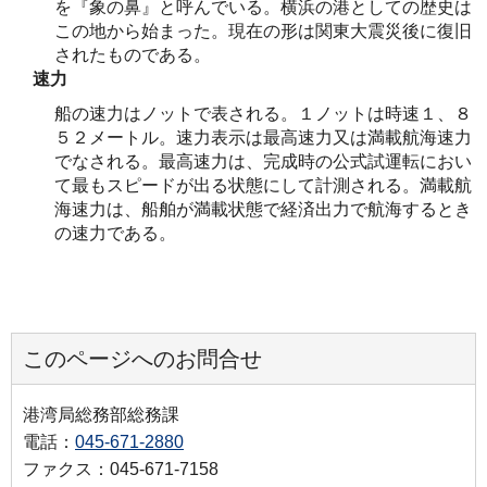
を『象の鼻』と呼んでいる。横浜の港としての歴史は
この地から始まった。現在の形は関東大震災後に復旧
されたものである。
速力
船の速力はノットで表される。１ノットは時速１、８
５２メートル。速力表示は最高速力又は満載航海速力
でなされる。最高速力は、完成時の公式試運転におい
て最もスピードが出る状態にして計測される。満載航
海速力は、船舶が満載状態で経済出力で航海するとき
の速力である。
このページへのお問合せ
港湾局総務部総務課
電話：
045-671-2880
ファクス：045-671-7158