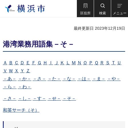
区役所
検索
メニュー
最終更新日 2023年12月19日
港湾業務用語集－そ－
Ａ
Ｂ
Ｃ
Ｄ
Ｅ
Ｆ
Ｇ
Ｈ
Ｉ
Ｊ
Ｋ
Ｌ
Ｍ
Ｎ
Ｏ
Ｐ
Ｑ
Ｒ
Ｓ
Ｔ
Ｕ
Ｖ
Ｗ
Ｘ
Ｙ
Ｚ
－あ－
－か－
－さ－
－た－
－な－
－は－
－ま－
－や－
－ら－
－わ－
－さ－
－し－
－す－
－せ－
－そ－
和英サーチ（そ）