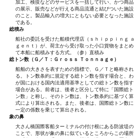
加工、検疫などのサービスを一括して行い、かつ商品
の展示、販売などが行える商品流通と結びついた施設
のこと。製品輸入の増大にともない必要となった施設
である。
総積み
船社の委託を受けた船積代理店（ｓｈｉｐｐｉｎｇ ａ
ｇｅｎｔ）が、荷主から受け取った小口貨物をまとめ
て本船に船積みする方式。（参）直積み
総トン数（Ｇ／Ｔ：Ｇｒｏｓｓ Ｔｏｎｎａｇｅ）
船舶の大きさを表すための指標で、Ｇ／Ｔと略称され
る。トン数条約に規定する総トン数を指す場合と、わ
が国における国内法適用基準としての総トン数を指す
場合がある。前者は、後者と区分して特に「国際総ト
ン数」と称し、そのトン数は、トン数条約に基づく算
式により算出される。また、後者は、国際総トン数に
一定の係数を乗じて算出される。
象の鼻
大さん橋国際客船ターミナルの付け根にある防波堤の
ことで、形状が象の鼻に似ているところからこの場所