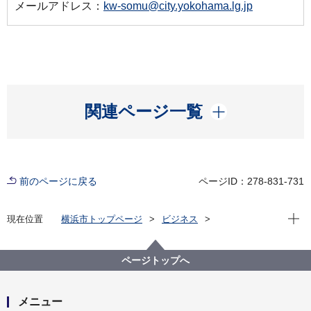
メールアドレス：
kw-somu@city.yokohama.lg.jp
開く
関連ページ一覧
前のページに戻る
ページID：278-831-731
現在位
現在位置
横浜市トップページ
ビジネス
分野別メニュー
港湾
港湾業務用語集
港湾業務用語集－そ－
ページトップへ
メニュー