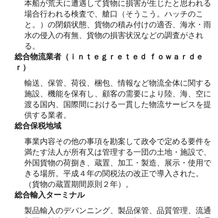
本船が荒天に遭遇して貨物に損害が生じたと思われる
場合行われる検査で、艙口（そうこう。ハッチのこ
と。）の閉鎖状態、貨物の積み付けの適否、海水・雨
水の侵入の有無、貨物の損害状況などの調査がされ
る。
総合物流業者（ｉｎｔｅｇｒｅｔｅｄ ｆｏｗａｒｄｅ
ｒ）
輸送、保管、荷役、梱包、情報など物流全体に関する
施設、機能を保有し、顧客の需要により陸、海、空に
渡る国内、国際間における一貫した物流サービスを提
供する業者。
総合保税地域
事業内容その他の事項を勘案して政令で定める要件を
満たす法人が所有又は管理する一団の土地・施設で、
外国貨物の荷捌き、蔵置、加工・製造、展示・使用で
きる場所。平成４年の関税法の改正で導入された。
（貨物の蔵置期間原則２年）。
総合輸入ターミナル
製品輸入のデバンニング、製品保管、品質管理、流通