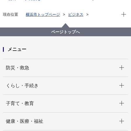
現在位
現在位置
横浜市トップページ
ビジネス
分野別メニュー
港湾
港湾業務用語集
港湾業務用語集－お－
ページトップへ
メニュー
開く
防災・救急
開く
くらし・手続き
開く
子育て・教育
開く
健康・医療・福祉