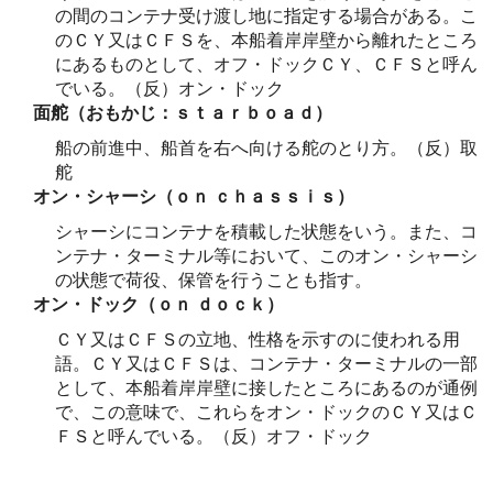
の間のコンテナ受け渡し地に指定する場合がある。こ
のＣＹ又はＣＦＳを、本船着岸岸壁から離れたところ
にあるものとして、オフ・ドックＣＹ、ＣＦＳと呼ん
でいる。（反）オン・ドック
面舵（おもかじ：ｓｔａｒｂｏａｄ）
船の前進中、船首を右へ向ける舵のとり方。（反）取
舵
オン・シャーシ（ｏｎ ｃｈａｓｓｉｓ）
シャーシにコンテナを積載した状態をいう。また、コ
ンテナ・ターミナル等において、このオン・シャーシ
の状態で荷役、保管を行うことも指す。
オン・ドック（ｏｎ ｄｏｃｋ）
ＣＹ又はＣＦＳの立地、性格を示すのに使われる用
語。ＣＹ又はＣＦＳは、コンテナ・ターミナルの一部
として、本船着岸岸壁に接したところにあるのが通例
で、この意味で、これらをオン・ドックのＣＹ又はＣ
ＦＳと呼んでいる。（反）オフ・ドック