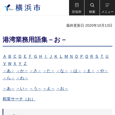
区役所
検索
メニュー
最終更新日 2020年10月13日
港湾業務用語集－お－
Ａ
Ｂ
Ｃ
Ｄ
Ｅ
Ｆ
Ｇ
Ｈ
Ｉ
Ｊ
Ｋ
Ｌ
Ｍ
Ｎ
Ｏ
Ｐ
Ｑ
Ｒ
Ｓ
Ｔ
Ｕ
Ｖ
Ｗ
Ｘ
Ｙ
Ｚ
－あ－
－か－
－さ－
－た－
－な－
－は－
－ま－
－や－
－ら－
－わ－
－あ－
－い－
－う－
－え－
－お－
和英サーチ（お）