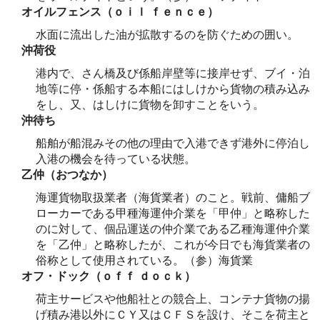
オイルフェンス（ｏｉｌ ｆｅｎｃｅ）
水面に流出した油が拡散するのを防ぐための囲い。
沖荷役
港内で、さん橋及び係船岸壁等に接岸せず、ブイ・泊
地等に停・係船する本船にはしけから貨物の積み込み
をし、又、はしけに貨物を卸すことをいう。
沖待ち
船舶が船混みその他の理由で入港できず港外に停泊し
入港の機会を待っている状態。
乙仲（おつなか）
海運貨物取扱業者（海貨業者）のこと。戦前、傭船ブ
ローカーである甲種海運仲介業を「甲仲」と略称した
のに対して、個品運送の仲介業である乙種海運仲介業
を「乙仲」と略称したが、これが今日でも海貨業者の
俗称として使用されている。（参）海貨業
オフ・ドック（ｏｆｆ ｄｏｃｋ）
荷主サービスや他船社との競合上、コンテナ貨物の揚
げ積み港以外にＣＹ又はＣＦＳを設け、そこを荷主と