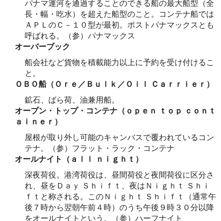
パナマ運河を通過することのできる船の最大船型（全
長・幅・吃水）を超えた船型のこと。コンテナ船では
ＡＰＬのＣ－１０型が最初。ポストパナマックスとも
呼ばれる。（参）パナマックス
オーバーブック
船会社など貨物を積載能力以上に予約を受け付けるこ
と。
ＯＢＯ船（Ｏｒｅ／Ｂｕｌｋ／Ｏｉｌ Ｃａｒｒｉｅｒ）
鉱石、ばら荷、油兼用船。
オープン・トップ・コンテナ（ｏｐｅｎ ｔｏｐ ｃｏｎｔ
ａｉｎｅｒ）
屋根が取り外し可能のキャンバスで覆われているコン
テナ。（参）フラット・ラック・コンテナ
オールナイト（ａｌｌ ｎｉｇｈｔ）
深夜荷役。港湾荷役は、昼間荷役と夜間荷役に区分さ
れ、昼をＤａｙ Ｓｈｉｆｔ、夜はＮｉｇｈｔ Ｓｈｉ
ｆｔと称される。このＮｉｇｈｔ Ｓｈｉｆｔ（通常午
後７時から翌朝午前４時）のうち午後９時３０分以降
をオールナイトという。（参）ハーフナイト