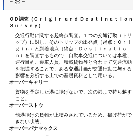
－お－
ＯＤ調査（Ｏｒｉｇｉｎ ａｎｄ Ｄｅｓｔｉｎａｔｉｏｎ
Ｓｕｒｖｅｙ）
交通行動に関する起終点調査。１つの交通行動（トリ
ップ）に対し、そのトリップの出発点（起点；Ｏｒｉ
ｇｉｎ）と到着地点（終点；Ｄｅｓｔｉｎａｔｉｏ
ｎ）を調査するもので、自動車交通については車種、
運行目的、乗車人員、積載貨物等と合わせて交通流動
を把握することで、ある交通計画が交通行動に与える
影響を分析する上での基礎資料として用いる。
オーバーキャリー
貨物を予定した港に揚げないで、次の港まで持ち越す
こと。
オーバーストウ
他港揚げの貨物が上積みされているため、揚げ荷がで
きない状態。
オーバーパナマックス