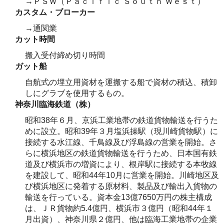
→ＰＳＷ（Ｐａｃｉｆｉｃ Ｓｏｕｔｈ Ｗｅｓｔ）
カスタム・ブローカー
→通関業
カット時間
搬入受付締め切り時間
ガット船
自航式の埋立用資材を運搬する船で資材の積込、積卸
しにグラブを使用するもの。
神奈川臨海鉄道（株）
昭和38年６月、京浜工業地帯の鉄道貨物輸送を行うた
めに設立。昭和39年３月塩浜操駅（現川崎貨物駅）に
接続する水江線、千鳥線及び浮島線の営業を開始。さ
らに横浜地区の鉄道貨物輸送を行うため、日本国有鉄
道及び横浜市の増資により、根岸駅に接続する本牧線
を建設して、昭和44年10月に営業を開始。川崎地区及
び横浜地区に発着する原材料、製品及び輸出入貨物の
輸送を行っている。資本金13億7650万円の株主構成
は、ＪＲ貨物約5.4億円、横浜市３億円（昭和44年１
月出資）、神奈川県２億円、他は臨海工業地帯の企業