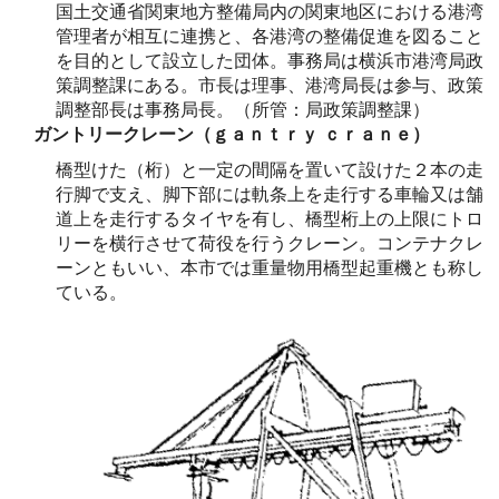
国土交通省関東地方整備局内の関東地区における港湾
管理者が相互に連携と、各港湾の整備促進を図ること
を目的として設立した団体。事務局は横浜市港湾局政
策調整課にある。市長は理事、港湾局長は参与、政策
調整部長は事務局長。（所管：局政策調整課）
ガントリークレーン（ｇａｎｔｒｙ ｃｒａｎｅ）
橋型けた（桁）と一定の間隔を置いて設けた２本の走
行脚で支え、脚下部には軌条上を走行する車輪又は舗
道上を走行するタイヤを有し、橋型桁上の上限にトロ
リーを横行させて荷役を行うクレーン。コンテナクレ
ーンともいい、本市では重量物用橋型起重機とも称し
ている。