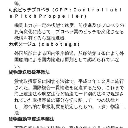
等。
可変ピッチプロペラ（ＣＰＰ：Ｃｏｎｔｒｏｌｌａｂｌ
ｅ Ｐｉｔｃｈ Ｐｒｏｐｐｅｌｌｅｒ）
機関出力が一定の状態で速度、前後進及びプロペラの
負荷変化に応じて、プロペラ翼のピッチを変化させる
機構を有するら旋推進器。
カボタージュ（ｃａｂｏｔａｇｅ）
外国船舶による国内沿岸輸送。船舶法第３条により外
国船舶による国内輸送は原則として認められていな
い。
貨物運送取扱事業法
貨物取扱事業に関する法律で、平成２年１２月に施行
された。国際複合一貫輸送を促進するため、これまで
海上運送法や航空法など輸送モード別の法律で規定さ
れていた取扱事業の部分を切り離して一つの法律と
し、総合的な取扱制度を規定したもの。（参）物流二
法
貨物自動車運送事業法