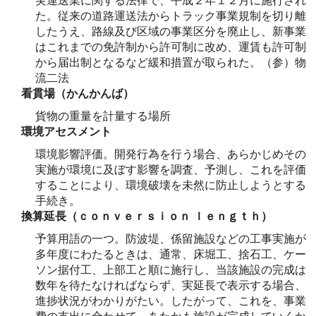
実運送業に関する法律で、平成２年１２月に施行され
た。従来の道路運送法からトラック事業規制を切り離
したうえ、路線及び区域の事業区分を廃止し、新事業
はこれまでの免許制から許可制に改め、運賃も許可制
から届出制となるなど緩和措置が取られた。（参）物
流二法
看貫場（かんかんば）
貨物の重量を計量する場所
環境アセスメント
環境影響評価。開発行為を行う場合、あらかじめその
実施が環境に及ぼす影響を調査、予測し、これを評価
することにより、環境破壊を未然に防止しようとする
手続き。
換算延長（ｃｏｎｖｅｒｓｉｏｎ ｌｅｎｇｔｈ）
予算用語の一つ。防波堤、係留施設などの工事実施が
多年度にわたるときは、通常、床堀工、捨石工、ケー
ソン据付工、上部工と順に施行し、当該施設の完成は
数年を待たなければならず、実延長で表示する場合、
進捗状況がわかりがたい。したがって、これを、事業