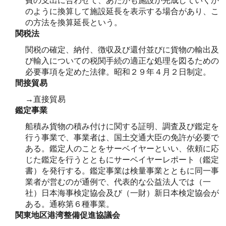
費の支出に合わせて、あたかも施設が完成していくか
のように換算して施設延長を表示する場合があり、こ
の方法を換算延長という。
関税法
関税の確定、納付、徴収及び還付並びに貨物の輸出及
び輸入についての税関手続の適正な処理を図るための
必要事項を定めた法律。昭和２９年４月２日制定。
間接貿易
→直接貿易
鑑定事業
船積み貨物の積み付けに関する証明、調査及び鑑定を
行う事業で、事業者は、国土交通大臣の免許が必要で
ある。鑑定人のことをサーベイヤーといい、依頼に応
じた鑑定を行うとともにサーベイヤーレポート（鑑定
書）を発行する。鑑定事業は検量事業とともに同一事
業者が営むのが通例で、代表的な公益法人では（一
社）日本海事検定協会及び（一財）新日本検定協会が
ある。通称第６種事業。
関東地区港湾整備促進協議会