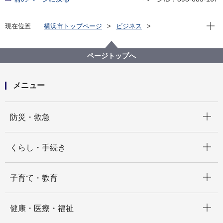
現在位
現在位置
横浜市トップページ
ビジネス
分野別メニュー
港湾
港湾業務用語集
港湾業務用語集－か－
ページトップへ
メニュー
開く
防災・救急
開く
くらし・手続き
開く
子育て・教育
開く
健康・医療・福祉