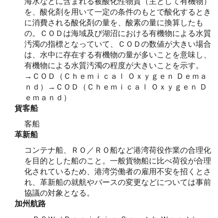
海水などに含まれる被酸化性物質（主として有機物）
を、酸化剤を用いて一定の条件のもとで酸化するとき
に消費される酸化剤の量を、酸素の量に換算したも
の。ＣＯＤは海域及び湖沼における有機物による水質
汚濁の指標となっていて、ＣＯＤの数値が大きい場合
は、水中に存在する有機物の量が多いことを意味し、
有機物による水質汚濁の程度が大きいことを示す。
→ＣＯＤ（Ｃｈｅｍｉｃａｌ Ｏｘｙｇｅｎ Ｄｅｍａ
ｎｄ）→ＣＯＤ（Ｃｈｅｍｉｃａｌ Ｏｘｙｇｅｎ Ｄ
ｅｍａｎｄ）
貨客船
客船
革新船
コンテナ船、ＲＯ／ＲＯ船など港湾荷役作業の合理化
を目的とした船のこと。一般貨物船に比べ荷役が合理
化されているため、港湾労働者の雇用不安を招くとさ
れ、革新船の就航やバースの変更などについては事前
協議の対象となる。
加州航路