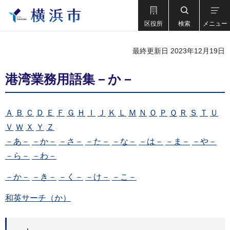
区役所
検索
メニュー
最終更新日 2023年12月19日
港湾業務用語集－か－
Ａ
Ｂ
Ｃ
Ｄ
Ｅ
Ｆ
Ｇ
Ｈ
Ｉ
Ｊ
Ｋ
Ｌ
Ｍ
Ｎ
Ｏ
Ｐ
Ｑ
Ｒ
Ｓ
Ｔ
Ｕ
Ｖ
Ｗ
Ｘ
Ｙ
Ｚ
－あ－
－か－
－さ－
－た－
－な－
－は－
－ま－
－や－
－ら－
－わ－
－か－
－き－
－く－
－け－
－こ－
和英サーチ（か）