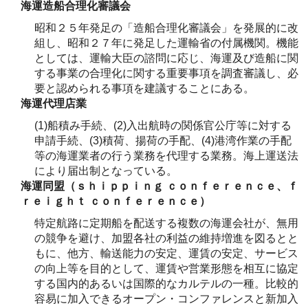
海運造船合理化審議会
昭和２５年発足の「造船合理化審議会」を発展的に改
組し、昭和２７年に発足した運輸省の付属機関。機能
としては、運輸大臣の諮問に応じ、海運及び造船に関
する事業の合理化に関する重要事項を調査審議し、必
要と認められる事項を建議することにある。
海運代理店業
(1)船積み手続、(2)入出航時の関係官公庁等に対する
申請手続、(3)積荷、揚荷の手配、(4)港湾作業の手配
等の海運業者の行う業務を代理する業務。海上運送法
により届出制となっている。
海運同盟（ｓｈｉｐｐｉｎｇ ｃｏｎｆｅｒｅｎｃｅ、ｆ
ｒｅｉｇｈｔ ｃｏｎｆｅｒｅｎｃｅ）
特定航路に定期船を配送する複数の海運会社が、無用
の競争を避け、加盟各社の利益の維持増進を図るとと
もに、他方、輸送能力の安定、運賃の安定、サービス
の向上等を目的として、運賃や営業形態を相互に協定
する国内的あるいは国際的なカルテルの一種。比較的
容易に加入できるオープン・コンファレンスと新加入