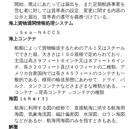
開始。廃止にあたっては届出を、また定期航路事業を
営む者に対しては賃率表の設定、変更に関する内容の
公示と届出、賃率表の遵守を義務づけている。
海上貨物通関情報処理システム
→Ｓｅａ－ＮＡＣＣＳ
海上コンテナ
船舶によって貨物輸送するためのアルミ又はスチール
でできた箱。大きさはＩＳＯ規格で定められており、
主流は高さ９フィート６インチ又は８フィート６イン
チ、長さ２０フィート及び４０フィートの二種類。ア
メリカ合衆国内では長さ４５フィートのコンテナも一
般的である。積荷の輸送形態にあわせて、ドライ、バ
ルク、タンクコンテナなどさまざまな種類がある。 →
コンテナ →背高コンテナ →コンテナの種類
海図（ｃｈａｒｔ）
航海に利用する図の総称で、直接航海に供する航海用
海図、気象海流図、磁計偏差図、水深図、ロラン海図
などがあるが、航海用海図のみを指すときもある。
解撤