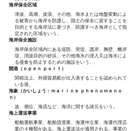
海岸保全区域
津波、高潮、波浪、その他、海水または地盤変動によ
る被害から海岸を防護し、国土の保全に資することを
目的とする海岸法に基づき、防護すべき海岸として指
定された区域をいう。
海岸保全施設
海岸保全区域内にある堤防、突堤、護岸、胸壁、離岸
堤、消波目的の砂浜、その他海水の浸入又は海水によ
る侵食を防止するための施設をいう。
開港（ｏｐｅｎ ｐｏｒｔ）
関税法上、外国貿易船が出入港することを認められて
いる港。
海象（かいしょう：ｍａｒｉｎｅ ｐｈｅｎｏｍｅｎｏ
ｎ）
波、潮位、海流など、海洋に関する諸元をいう。
海上運送事業
船舶運航事業、船舶貸渡業、海運仲立業、海運代理店
業の４種類がある。海上運送法が適用される。事業の