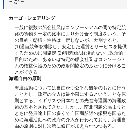
－か－
カーゴ・シェアリング
一般に複数の船会社又はコンソーシアムの間で特定航
路の貨物を一定の比率により分け合う制度をいう。そ
の目的・態様・性格は一定しないが、大別すると、
(1)過当競争を排除し、安定した運賃とサービスを提供
するための民間協定 (2)特定国の経済的ないし政治的
目的のため、あるいは特定の船会社又はコンソーシア
ムの権益保護のための政府間協定のふたつに分けるこ
とができる
海運自由の原則
海運活動については自由かつ公平な競争のもとに行う
こととし、政府の介入は最小限にするということを原
則とする。イギリスや日本などの先進海運国の海運政
策の基本とされてきた。しかし、南北問題の高まりと
ともに発展途上国の多くで自国商船隊の振興を図るた
めに海運活動への政府の介入が行われており、海運自
由の原則に対し次第に修正が加えられつつある。