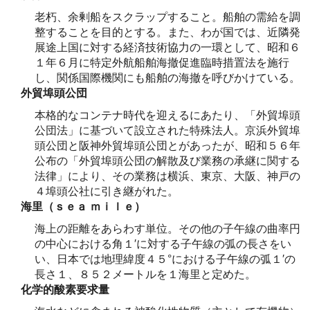
老朽、余剰船をスクラップすること。船舶の需給を調
整することを目的とする。また、わが国では、近隣発
展途上国に対する経済技術協力の一環として、昭和６
１年６月に特定外航船舶海撤促進臨時措置法を施行
し、関係国際機関にも船舶の海撤を呼びかけている。
外貿埠頭公団
本格的なコンテナ時代を迎えるにあたり、「外貿埠頭
公団法」に基づいて設立された特殊法人。京浜外貿埠
頭公団と阪神外貿埠頭公団とがあったが、昭和５６年
公布の「外貿埠頭公団の解散及び業務の承継に関する
法律」により、その業務は横浜、東京、大阪、神戸の
４埠頭公社に引き継がれた。
海里（ｓｅａ ｍｉｌｅ）
海上の距離をあらわす単位。その他の子午線の曲率円
の中心における角１′に対する子午線の弧の長さをい
い、日本では地理緯度４５°における子午線の弧１′の
長さ１、８５２メートルを１海里と定めた。
化学的酸素要求量