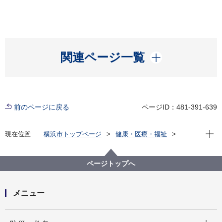
開く
関連ページ一覧
前のページに戻る
ページID：481-391-639
現在位
現在位置
横浜市トップページ
健康・医療・福祉
健康・医療
衛生研究所
感染症発生状況資料集
感染症発生状況
5週間の区別・年齢階級別定点情報
ページトップへ
5週間の区別・年齢階級別定点情報（基幹定点は除く）
一覧（2013年）
メニュー
開く