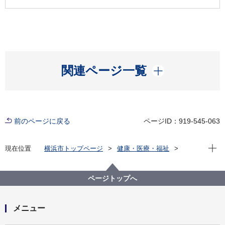
開く
関連ページ一覧
前のページに戻る
ページID：919-545-063
現在位
現在位置
横浜市トップページ
健康・医療・福祉
健康・医療
衛生研究所
感染症発生状況資料集
感染症発生状況
5週間の区別・年齢階級別定点情報
ページトップへ
5週間の区別・年齢階級別定点情報（基幹定点は除く）
一覧（2024年）
メニュー