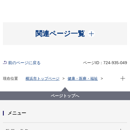
開く
関連ページ一覧
前のページに戻る
ページID：724-935-049
現在位
現在位置
横浜市トップページ
健康・医療・福祉
健康・医療
衛生研究所
感染症発生状況資料集
感染症発生状況
5週間の区別・年齢階級別定点情報
ページトップへ
5週間の区別・年齢階級別定点情報（基幹定点は除く）
一覧（2008年）
メニュー
開く