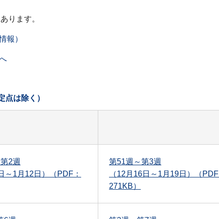
てあります。
情報）
へ
幹定点は除く）
～第2週
第51週～第3週
日～1月12日）（PDF：
（12月16日～1月19日）（PD
271KB）