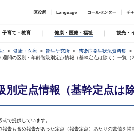
区役所
Language
コールセンター
チ
子育て・教育
健康・医療・福祉
観光・
祉
健康・医療
衛生研究所
感染症発生状況資料集
５週間の区別・年齢階級別定点情報（基幹定点は除く）一覧（20
級別定点情報（基幹定点は除く
形式で提供しています。
ロ報告も含め報告があった定点（報告定点）あたりの数値を掲