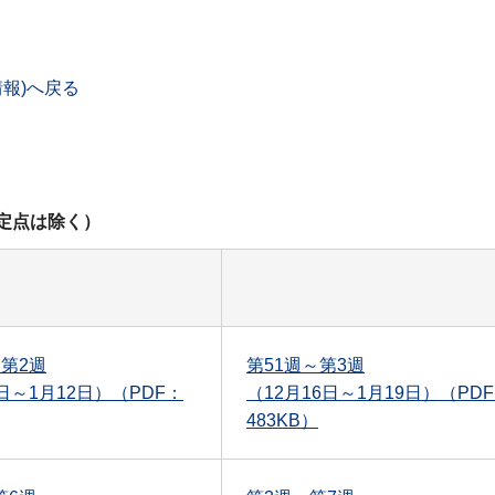
報)へ戻る
幹定点は除く）
～第2週
第51週～第3週
日～1月12日）（PDF：
（12月16日～1月19日）（PD
483KB）