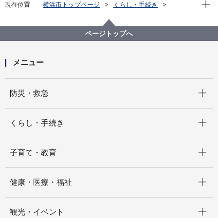
現在位
現在位置
横浜市トップページ
くらし・手続き
まちづくり・環境
農地・農作物
地産地消の取組「買う・味わう」
よこはまで作られる農畜産物
ページトップへ
田澤農園 田澤 仁（保土ケ谷区峰沢町 ）
メニュー
開く
防災・救急
開く
くらし・手続き
開く
子育て・教育
開く
健康・医療・福祉
開く
観光・イベント