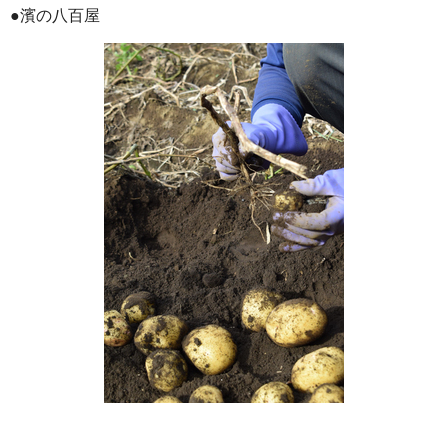
●濱の八百屋