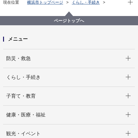
現在位
現在位置
横浜市トップページ
くらし・手続き
まちづくり・環境
農地・農作物
地産地消の取組「買う・味わう」
よこはまで作られる農畜産物
ページトップへ
小久江ファーム 小久江 條治（保土ケ谷区仏向町）
メニュー
開く
防災・救急
開く
くらし・手続き
開く
子育て・教育
開く
健康・医療・福祉
開く
観光・イベント